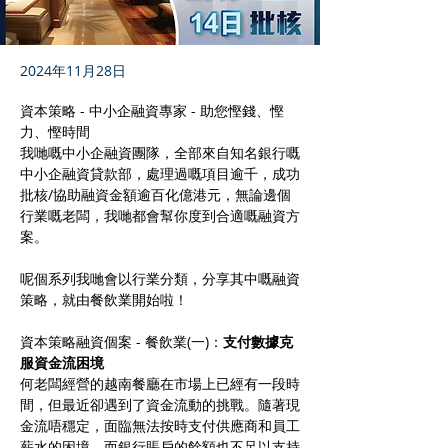
2024年11月28日
資本策略 - 中小企融資專家 - 助您慳錢、慳
力、慳時間
我哋嘅中小企融資團隊，全部來自知名銀行嘅
中小企融資貸款部，處理過嘅項目逾千，成功
批核/協助融資金額逾百化億港元，無論邊個
行業嘅老闆，我哋都會幫你度到合適嘅融資方
案。
呢個系列我哋會以行業分類，分享其中嘅融資
策略，就由餐飲業開始啦！
資本策略融資個案 - 餐飲業(一)：
支付數據克
服資金流困境
何老闆經營的越南餐廳在市場上已經有一段時
間，但最近卻遇到了資金流動的挑戰。隨著現
金流唔穩定，面臨無法按時支付供應商和員工
薪水的困境，而銀行賬戶的餘額也不足以支持