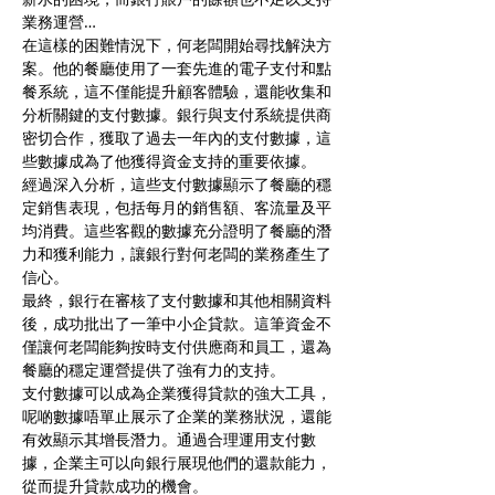
業務運營…
在這樣的困難情況下，何老闆開始尋找解決方
案。他的餐廳使用了一套先進的電子支付和點
餐系統，這不僅能提升顧客體驗，還能收集和
分析關鍵的支付數據。銀行與支付系統提供商
密切合作，獲取了過去一年內的支付數據，這
些數據成為了他獲得資金支持的重要依據。
經過深入分析，這些支付數據顯示了餐廳的穩
定銷售表現，包括每月的銷售額、客流量及平
均消費。這些客觀的數據充分證明了餐廳的潛
力和獲利能力，讓銀行對何老闆的業務產生了
信心。
最終，銀行在審核了支付數據和其他相關資料
後，成功批出了一筆中小企貸款。這筆資金不
僅讓何老闆能夠按時支付供應商和員工，還為
餐廳的穩定運營提供了強有力的支持。
支付數據可以成為企業獲得貸款的強大工具，
呢啲數據唔單止展示了企業的業務狀況，還能
有效顯示其增長潛力。通過合理運用支付數
據，企業主可以向銀行展現他們的還款能力，
從而提升貸款成功的機會。