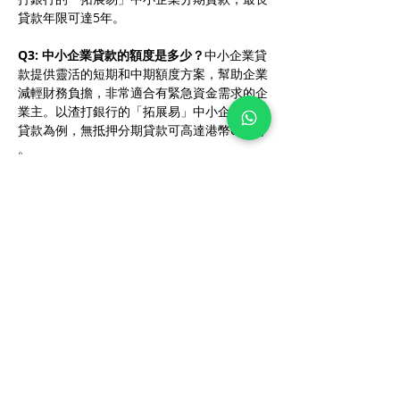
貸款年限可達5年。
Q3: 中小企業貸款的額度是多少？
中小企業貸
款提供靈活的短期和中期額度方案，幫助企業
減輕財務負擔，非常適合有緊急資金需求的企
業主。以渣打銀行的「拓展易」中小企業分期
貸款為例，無抵押分期貸款可高達港幣600萬
。
Q4: 中小 企業貸款的
審批
標準是什麼？
銀行
在審核貸款時會仔細審查企業的基本資料、貸
款資金用途、還款能力、信用狀況以及未來發
展潛力。若對自身的財力或信用狀況沒有信
心，可以尋求專業可靠的中小企顧問協助，多
數顧問都會作出免費評估，幫助您更了解申請
貸款的要求。此外，渣打銀行的「拓展易」中
小企業分期貸款還可申請最長12個月「還息
不還本」或最長48個月「部分本金還款」的
多種還款安排。
這份指南將幫助您更清楚地了解中小企業貸款