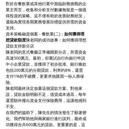
對於在餐飲業或其他行業中面臨財務挑戰的企
業主而言，收集和分析支付數據無疑是一個值
得投資的策略。這不僅有助於改善財務狀況，
還能為實現長期業務發展目標提供所需的資金
支持。
資本策略融資個案 - 餐飲業(二)：
如何獲得理
想貸款額度
陳老闆的成功故事：如何獲得理想
貸款支持新分店
陳老闆的意式餐廳正準備開新分店，所需資金
高達500萬元。最初，佢嘗試自行向銀行申請
中小企業貸款，並獲得了初步批准。銀行條款
包括200萬元的分期貸款，利率約8%，還需
支付1%的手續費，更要求他購買一份人壽保
險。
陳老闆最終決定放棄這個貸款方案。對他來
說，貸款金額明顯不足，借貸成本過高，每年
還需額外撥出資金支付保險費用，這讓他感到
不安。
在我們的協助下，陳先生的情況發生了顯著變
化。我們幫助他與兩家銀行進行談判，最終成
功獲得合共600萬元的貸款。更重要的是，這