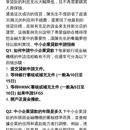
筆貸款的利息支出大幅降低，且不再需要購買
人壽保險。
通過這次成功的借貸，陳先生不僅節省了超過
30萬元的利息和手續費，還實現了他最初的
借貸目標，並留有充足的資金來支持新分店的
運營。這個案例充分說明了專業協助在獲得理
想金融方案中的重要性，讓陳先生的餐廳夢想
得以順利實現。
中小企業貸款申請指南
Q1: 如何申請中小企業貸款？
每家銀行或金融
機構的申請流程略有不同，但通常可分為以下
四個步驟：
1.
提交貸款申請文件。
2.
等待銀行審核或補充文件 (一般為10日至
15日)
3.
等待HKMC審核或補充文件 (一般為5日至
10日) 如果申請SFGS
4.
開戶及資金撥款。
Q2: 中小企業貸款的年限是多久？
中小企業貸
款的年限因金融機構的審核標準而異，並會根
據企業的信用和還款能力進行調整。例如，渣
打銀行的「拓展易」中小企業分期貸款，最長